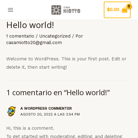
Ir
$
0.00
al
Main
contenido
Hello world!
Menu
ar
1 comentario
/
Uncategorized
/ Por
casamiotto20@gmail.com
Welcome to WordPress. This is your first post. Edit or
delete it, then start writing!
1 comentario en “Hello world!”
A WORDPRESS COMMENTER
AGOSTO 20, 2022 A LAS 3:54 PM
Hi, this is a comment.
To get started with moderating, editing, and deleting