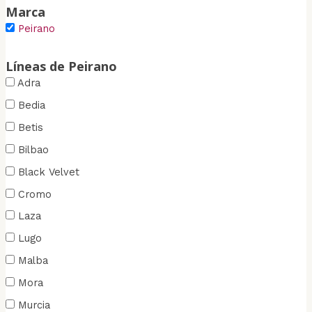
i
i
Marca
Peirano
o
o
Líneas de Peirano
Adra
Bedia
Betis
Bilbao
Black Velvet
Cromo
Laza
Lugo
Malba
Mora
Murcia