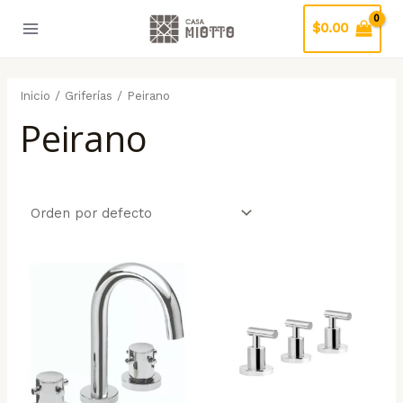
Ir
$
0.00
al
Main
contenido
Menu
ar
Inicio
/
Griferías
/ Peirano
Peirano