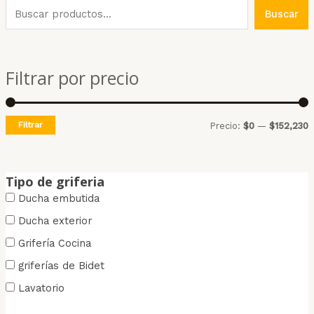
Buscar
Filtrar por precio
Filtrar
P
P
Precio:
$0
—
$152,230
r
r
e
e
Tipo de griferia
c
c
Ducha embutida
i
i
Ducha exterior
o
o
Grifería Cocina
griferías de Bidet
í
á
Lavatorio
n
x