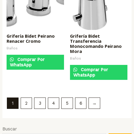
Grifería Bidet Peirano
Grifería Bidet
Renacer Cromo
Transferencia
Monocomando Peirano
Baños
Mora
Baños
Comprar Por
WhatsApp
Comprar Por
WhatsApp
1
2
3
4
5
6
→
Buscar