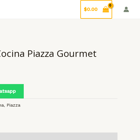
$
0.00
 Cocina Piazza Gourmet
atsapp
na
,
Piazza