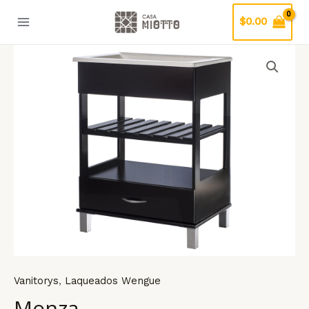
Ir
$
0.00
al
Main
contenido
Menu
ar
Vanitorys
,
Laqueados Wengue
Monza